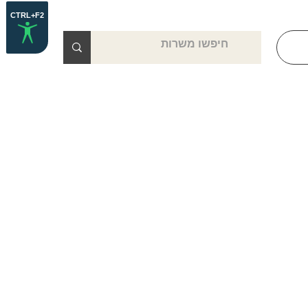
Over the p
CTRL+F2