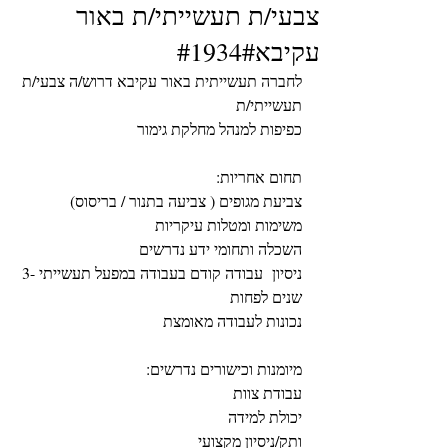
צבעי/ת תעשייתי/ת באור
עקיבא#1934#
לחברה תעשייתית באור עקיבא דרוש/ה צבעי/ת 
תעשייתי/ת
כפיפות למנהל מחלקת גימור
תחום אחריות:
צביעת מגופים ( צביעה בתנור / בריסוס)
משימות ומטלות עיקריות	
השכלה ותחומי ידע נדרשים	
ניסיון  עבודה קודם בעבודה במפעל תעשייתי -3 
שנים לפחות
נכונות לעבודה מאומצת
מיומנות וכישורים נדרשים:
עבודת צוות
יכולת למידה
ותק/ניסיון מקצועי	