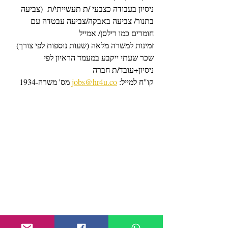
ניסיון בעבודה כצבעי /ת תעשייתי/ת  (צביעה 
בתנור/ צביעה באבקה/צביעה עבטדה עם 
חומרים כמו רילסן/ אמייל
זמינות למשרה מלאה (שעות נוספות לפי צורך)
שכר שעתי ייקבע במעמד הראיון לפי 
ניסיון+עובד/ת חברה
קו"ח למייל: 
jobs@hr4u.co
 מס' משרה-1934