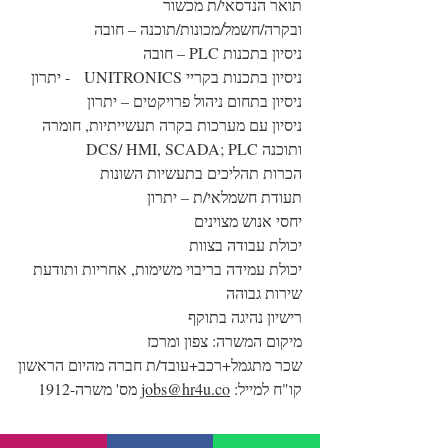
תואר הנדסאי/ת מכשור 
ובקרה/חשמל/מכונות/תוכנה – חובה
ניסיון בתכנות PLC – חובה
ניסיון בתכנות בקריי UNITRONICS   - יתרון
ניסיון בתחום ניהול פרויקטים – יתרון
ניסיון עם מערכות בקרה תעשייתיות, חומרה 
ותוכנה DCS/ HMI, SCADA; PLC
הכרות תהליכים בתעשיות השונות
תעודת חשמלאי/ת – יתרון
יחסי אנוש מצוינים
יכולת עבודה בצוות
יכולת עמידה בריבוי משימות, אחריות ותודעת 
שירות גבוהה
רישיון נהיגה בתוקף
מיקום המשרה: צפון ומרכז
שכר מתגמל+רכב+עובד/ת חברה מהיום הראשון
קו"ח למייל: 
jobs@hr4u.co
 מס' משרה-1912